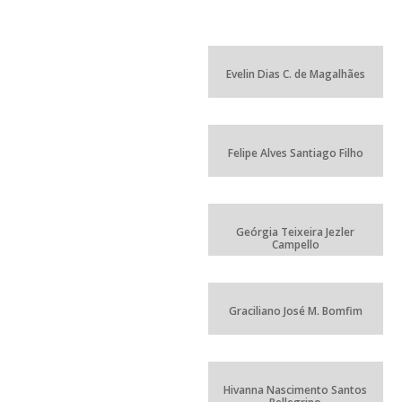
Evelin Dias C. de Magalhães
Felipe Alves Santiago Filho
Geórgia Teixeira Jezler
Campello
Graciliano José M. Bomfim
Hivanna Nascimento Santos