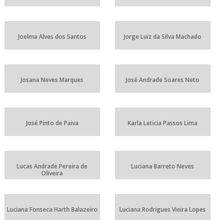
Joelma Alves dos Santos
Jorge Luiz da Silva Machado
Josana Neves Marques
José Andrade Soares Neto
José Pinto de Paiva
Karla Leticia Passos Lima
Lucas Andrade Pereira de
Luciana Barreto Neves
Oliveira
Luciana Fonseca Harth Balazeiro
Luciana Rodrigues Vieira Lopes