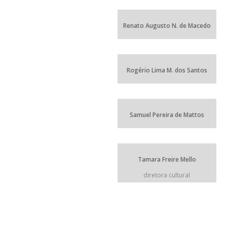
Renato Augusto N. de Macedo
Rogério Lima M. dos Santos
Samuel Pereira de Mattos
Tamara Freire Mello
diretora cultural