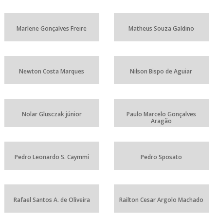
Marlene Gonçalves Freire
Matheus Souza Galdino
Newton Costa Marques
Nilson Bispo de Aguiar
Nolar Glusczak júnior
Paulo Marcelo Gonçalves
Aragão
Pedro Leonardo S. Caymmi
Pedro Sposato
Rafael Santos A. de Oliveira
Railton Cesar Argolo Machado