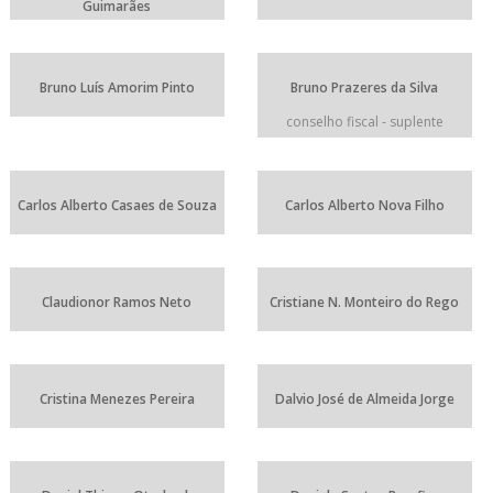
Guimarães
Bruno Luís Amorim Pinto
Bruno Prazeres da Silva
conselho fiscal - suplente
Carlos Alberto Casaes de Souza
Carlos Alberto Nova Filho
Claudionor Ramos Neto
Cristiane N. Monteiro do Rego
Cristina Menezes Pereira
Dalvio José de Almeida Jorge