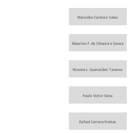
Marizélia Cardoso Sales
Maurício F. de Oliveira e Sousa
Noeme L. Guimarães Tavares
Paulo Victor Sena
Rafael Carrera Freitas