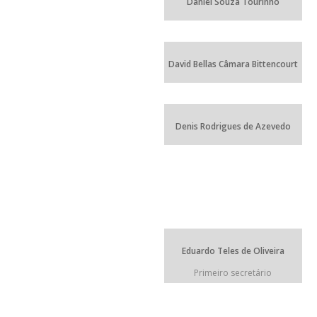
Daniel Souza Tourinho
David Bellas Câmara Bittencourt
Denis Rodrigues de Azevedo
Eduardo Teles de Oliveira
Primeiro secretário