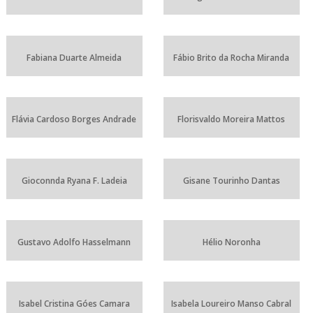
Fabiana Duarte Almeida
Fábio Brito da Rocha Miranda
Flávia Cardoso Borges Andrade
Florisvaldo Moreira Mattos
Gioconnda Ryana F. Ladeia
Gisane Tourinho Dantas
Gustavo Adolfo Hasselmann
Hélio Noronha
Isabel Cristina Góes Camara
Isabela Loureiro Manso Cabral