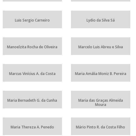
Luis Sergio Carneiro
Lydio da Silva Sá
Manoelzita Rocha de Oliveira
Marcelo Luis Abreu e Silva
Marcus Vinícius A. da Costa
Maria Amália Moniz B. Pereira
Maria Bernadeth G. da Cunha
Maria das Graças Almeida
Moura
Maria Thereza A. Penedo
Mário Pinto R. da Costa Filho