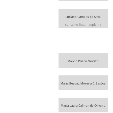
Luciano Campos da Silva
conselho fiscal - suplente
Marcio Prisco Novato
Maria Beatriz Moreira C. Bastos
Maria Laura Calmon de Oliveira