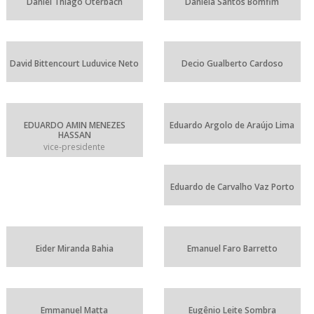
Daniel Thiago Oterbach
Daniela Santos Bomfim
David Bittencourt Luduvice Neto
Decio Gualberto Cardoso
EDUARDO AMIN MENEZES
Eduardo Argolo de Araújo Lima
HASSAN
vice-presidente
Eduardo de Carvalho Vaz Porto
Eider Miranda Bahia
Emanuel Faro Barretto
Emmanuel Matta
Eugênio Leite Sombra