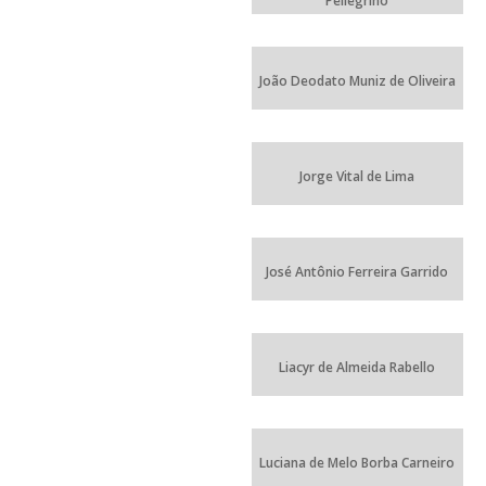
Pellegrino
João Deodato Muniz de Oliveira
Jorge Vital de Lima
José Antônio Ferreira Garrido
Liacyr de Almeida Rabello
Luciana de Melo Borba Carneiro