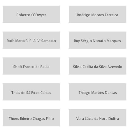
Roberto O`Dwyer
Rodrigo Moraes Ferreira
Ruth Maria B. B. A. V. Sampaio
Ruy Sérgio Nonato Marques
Sheili Franco de Paula
Silvia Cecília da Silva Azevedo
Thais de Sá Pires Caldas
Thiago Martins Dantas
Thiers Ribeiro Chagas Filho
Vera Lúcia da Hora Dultra