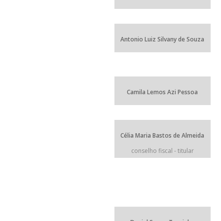
Antonio Luiz Silvany de Souza
Camila Lemos Azi Pessoa
Célia Maria Bastos de Almeida
conselho fiscal - titular