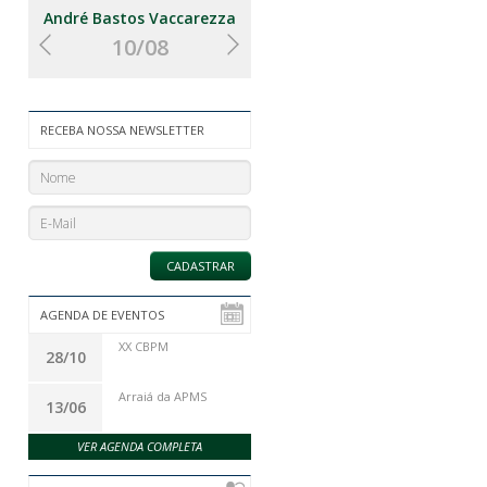
André Bastos Vaccarezza
Catarina Coêlho Velloso
10/08
16/08
RECEBA NOSSA NEWSLETTER
AGENDA DE EVENTOS
XX CBPM
28/10
Arraiá da APMS
13/06
VER AGENDA COMPLETA