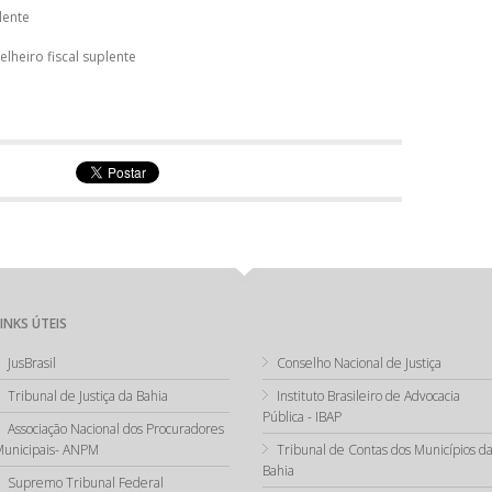
lente
elheiro fiscal suplente
LINKS ÚTEIS
JusBrasil
Conselho Nacional de Justiça
Tribunal de Justiça da Bahia
Instituto Brasileiro de Advocacia
Pública - IBAP
Associação Nacional dos Procuradores
unicipais- ANPM
Tribunal de Contas dos Municípios d
Bahia
Supremo Tribunal Federal