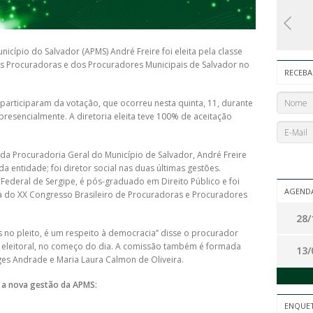
icípio do Salvador (APMS) André Freire foi eleita pela classe
s Procuradoras e dos Procuradores Municipais de Salvador no
RECEBA
participaram da votação, que ocorreu nesta quinta, 11, durante
presencialmente. A diretoria eleita teve 100% de aceitação
a Procuradoria Geral do Município de Salvador, André Freire
a entidade; foi diretor social nas duas últimas gestões.
ederal de Sergipe, é pós-graduado em Direito Público e foi
AGENDA
do XX Congresso Brasileiro de Procuradoras e Procuradores
28/
s no pleito, é um respeito à democracia” disse o procurador
o eleitoral, no começo do dia. A comissão também é formada
13/
es Andrade e Maria Laura Calmon de Oliveira.
 a nova gestão da APMS:
ENQUE