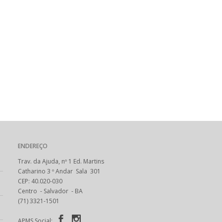
ENDEREÇO
Trav. da Ajuda, nº 1 Ed. Martins
Catharino 3 º Andar Sala 301
CEP: 40.020-030
Centro - Salvador - BA
(71) 3321-1501
a
APMS Social: