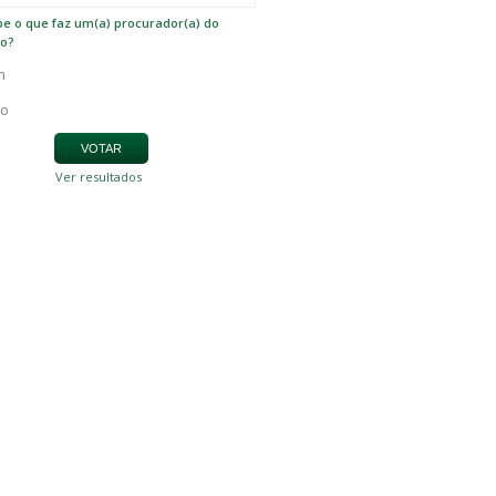
e o que faz um(a) procurador(a) do
io?
m
o
Ver resultados