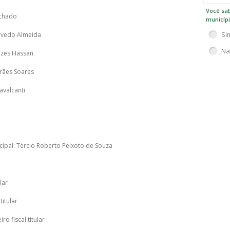
Você sab
achado
municíp
Si
Azevedo Almeida
Nã
ezes Hassan
arães Soares
avalcanti
cipal: Tércio Roberto Peixoto de Souza
lar
titular
o fiscal titular