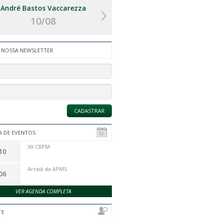
André Bastos Vaccarezza
Catarina Coêlho Vello
10/08
16/08
 NOSSA NEWSLETTER
 DE EVENTOS
XX CBPM
10
Arraiá da APMS
06
VER AGENDA COMPLETA
TE