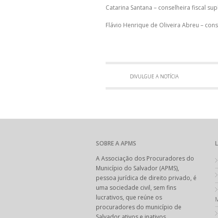
Catarina Santana – conselheira fiscal sup
Flávio Henrique de Oliveira Abreu – cons
DIVULGUE A NOTÍCIA
SOBRE A APMS
A Associação dos Procuradores do
Município do Salvador (APMS),
pessoa jurídica de direito privado, é
uma sociedade civil, sem fins
lucrativos, que reúne os
M
procuradores do município de
Salvador ativos e inativos.